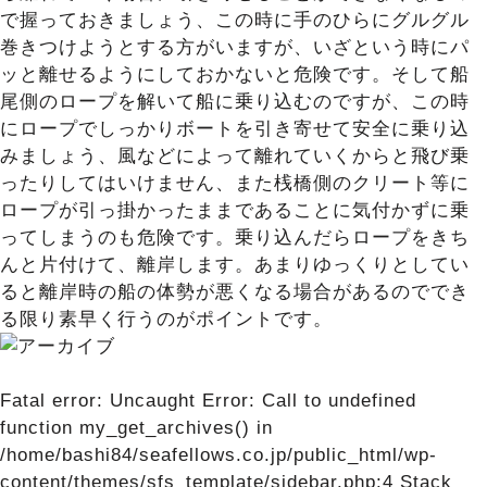
で握っておきましょう、この時に手のひらにグルグル
巻きつけようとする方がいますが、いざという時にパ
ッと離せるようにしておかないと危険です。そして船
尾側のロープを解いて船に乗り込むのですが、この時
にロープでしっかりボートを引き寄せて安全に乗り込
みましょう、風などによって離れていくからと飛び乗
ったりしてはいけません、また桟橋側のクリート等に
ロープが引っ掛かったままであることに気付かずに乗
ってしまうのも危険です。乗り込んだらロープをきち
んと片付けて、離岸します。あまりゆっくりとしてい
ると離岸時の船の体勢が悪くなる場合があるのででき
る限り素早く行うのがポイントです。
Fatal error
: Uncaught Error: Call to undefined
function my_get_archives() in
/home/bashi84/seafellows.co.jp/public_html/wp-
content/themes/sfs_template/sidebar.php:4 Stack