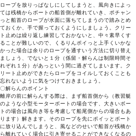
ロープを放りっぱなしにしてしまうと、風向きによっ
ては桟橋からボートの船首側が離れていき、ポチャン
っと船首のロープが水面に落ちてしまうので踏みとめ
ておくか、手で握っておくようにしましょう。クリー
ト止めは繰り返し練習しておかないと、中々素早くす
ることが難しいので、くるりんポイっと上手くいかな
かった場合は余りのロープを通すいう方法に切り替え
ましょう、でないと１分（係留・解らんは制限時間そ
れぞれ１分）があっという間に過ぎてしまいます。ク
リート止めができたらロープをコイルしておくことも
忘れないように気をつけておきましょう。
〇解らんのポイント
離岸の前に解らんする際は、まず船首側から（教習艇
のような小型モーターボートの場合です、大きいボー
トの場合は風向き等を考慮して船尾側からの場合もあ
ります）解きます。そのロープを先にポイッとボート
に放り込んでしまうと、風などのせいで船首が桟橋か
ら離れていく場合に引き寄せることができなくなるの