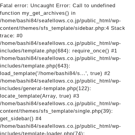
Fatal error
: Uncaught Error: Call to undefined
function my_get_archives() in
/home/bashi84/seafellows.co.jp/public_html/wp-
content/themes/sfs_template/sidebar.php:4 Stack
trace: #0
/home/bashi84/seafellows.co.jp/public_html/wp-
includes/template.php(684): require_once() #1
/home/bashi84/seafellows.co.jp/public_html/wp-
includes/template.php(643):
load_template('/home/bashi84/s...', true) #2
/home/bashi84/seafellows.co.jp/public_html/wp-
includes/general-template.php(122):
locate_template(Array, true) #3
/home/bashi84/seafellows.co.jp/public_html/wp-
content/themes/sfs_template/single.php(39):
get_sidebar() #4
/home/bashi84/seafellows.co.jp/public_html/wp-
includes/template-loader.php(74):