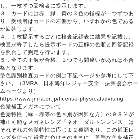
し、一枚ずつ受検者に提示します。
３．カードには赤、緑、黄の３色の指標が一つずつあ
り、受検者はカードの左側から、いずれかの色である
か回答します。
４．１枚提示するごとに検査記録表に結果を記載し、
検査が終了したら提示ボードの正解の色順と回答記録
を照合して判定を行います。
５．全ての正解が合格、１つでも間違いがあれば不合
格となります。
塗色識別検査カードの例は下記ページを参考にして下
さい。（JMRA、日本海洋レジャー安全・振興協会ホー
ムページより）
https://www.jmra.or.jp/license-physicaladvising
色覚補正メガネについて
色覚特性（緑・赤等の色区別が困難な方）の９８％が
補正可能なメガネレンズ「ネオ・ダルトンレンズ」は
それぞれの色覚特性に応じ１２種類あり、この補正レ
ンズを使って得意な色はそのままに、苦手な色を補正