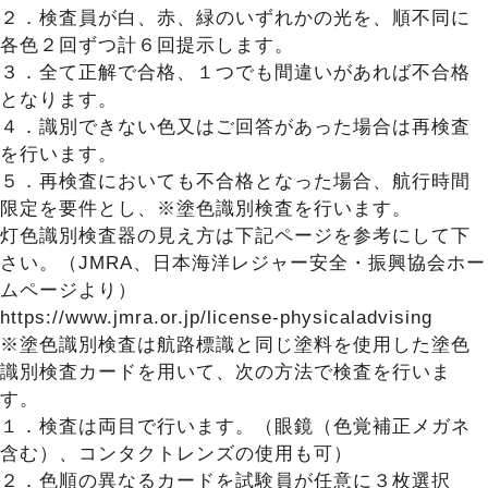
２．検査員が白、赤、緑のいずれかの光を、順不同に
各色２回ずつ計６回提示します。
３．全て正解で合格、１つでも間違いがあれば不合格
となります。
４．識別できない色又はご回答があった場合は再検査
を行います。
５．再検査においても不合格となった場合、航行時間
限定を要件とし、※塗色識別検査を行います。
灯色識別検査器の見え方は下記ページを参考にして下
さい。（JMRA、日本海洋レジャー安全・振興協会ホー
ムページより）
https://www.jmra.or.jp/license-physicaladvising
※塗色識別検査は航路標識と同じ塗料を使用した塗色
識別検査カードを用いて、次の方法で検査を行いま
す。
１．検査は両目で行います。（眼鏡（色覚補正メガネ
含む）、コンタクトレンズの使用も可）
２．色順の異なるカードを試験員が任意に３枚選択